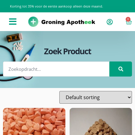
Korting tot 35% voor de eerste aankoop alleen deze maand.
0
Zoek Product