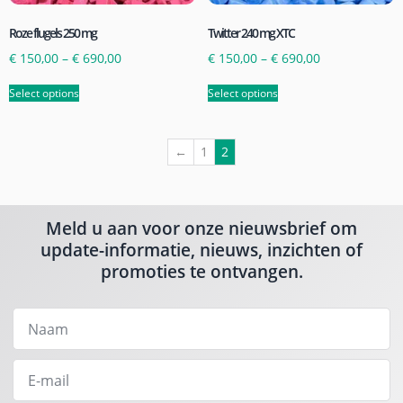
Roze flugels 250 mg
Twitter 240 mg XTC
€
150,00
–
€
690,00
€
150,00
–
€
690,00
Select options
Select options
←
1
2
Meld u aan voor onze nieuwsbrief om
update-informatie, nieuws, inzichten of
promoties te ontvangen.