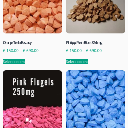
Oranje Tesla Ecstasy
Philipp Plein Blue- 524 mg
€
150,00
–
€
690,00
€
150,00
–
€
690,00
Select options
Select options