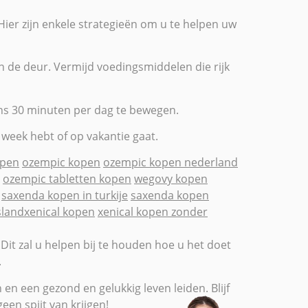
Hier zijn enkele strategieën om u te helpen uw
 de deur. Vermijd voedingsmiddelen die rijk
tens 30 minuten per dag te bewegen.
e week hebt of op vakantie gaat.
pen
ozempic kopen
ozempic kopen nederland
ozempic tabletten kopen
wegovy kopen
saxenda kopen in turkije
saxenda kopen
sland
xenical kopen
xenical kopen zonder
it zal u helpen bij te houden hoe u het doet
.
en een gezond en gelukkig leven leiden. Blijf
een spijt van krijgen!