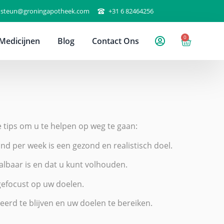
steun@groningapotheek.com
+31 6 82464256
0
Medicijnen
Blog
Contact Ons
e tips om u te helpen op weg te gaan:
pond per week is een gezond en realistisch doel.
aalbaar is en dat u kunt volhouden.
f gefocust op uw doelen.
eerd te blijven en uw doelen te bereiken.