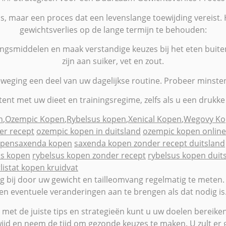
, maar een proces dat een levenslange toewijding vereist. 
gewichtsverlies op de lange termijn te behouden:
ngsmiddelen en maak verstandige keuzes bij het eten buiten
zijn aan suiker, vet en zout.
aak beweging een deel van uw dagelijkse routine. Probeer mins
stent met uw dieet en trainingsregime, zelfs als u een drukk
n
,
Ozempic Kopen
,
Rybelsus kopen
,
Xenical Kopen
,
Wegovy Ko
er recept
ozempic kopen in duitsland
ozempic kopen online
open
saxenda kopen
saxenda kopen zonder recept duitsland
us kopen
rybelsus kopen zonder recept
rybelsus kopen duit
listat kopen kruidvat
bij door uw gewicht en tailleomvang regelmatig te meten. D
en eventuele veranderingen aan te brengen als dat nodig is
 met de juiste tips en strategieën kunt u uw doelen bereiken 
ijd en neem de tijd om gezonde keuzes te maken. U zult er g