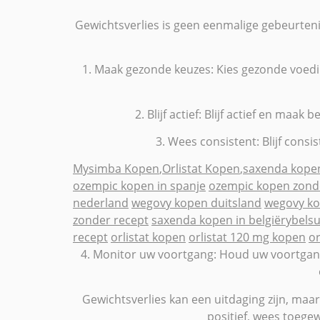
Gewichtsverlies is geen eenmalige gebeurtenis
1. Maak gezonde keuzes: Kies gezonde voedi
2. Blijf actief: Blijf actief en m
3. Wees consistent: Blijf consi
Mysimba Kopen
,
Orlistat Kopen
,
saxenda kope
ozempic kopen in spanje
ozempic kopen zond
nederland
wegovy kopen duitsland
wegovy k
zonder recept
saxenda kopen in belgië
rybels
recept
orlistat kopen
orlistat 120 mg kopen
or
4. Monitor uw voortgang: Houd uw voortgang 
Gewichtsverlies kan een uitdaging zijn, maar
positief, wees toegew