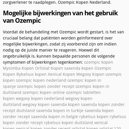
zorgverlener te raadplegen. Ozempic Kopen Nederland.
Mogelijke bijwerkingen van het gebruik
van Ozempic
Voordat de behandeling met Ozempic wordt gestart, is het van
cruciaal belang dat patiënten worden geïnformeerd over
mogelijke bijwerkingen, zodat zij voorbereid zijn om indien
nodig op de juiste manier te reageren. Hoewel dit
ongebruikelijk is, kunnen bepaalde personen de volgende
symptomen of bijwerkingen tegenkomen:
ozempic kopen
Mysimba Kopen
Orlistat Kopen
saxenda kopen
Ozempic
Kopen
Rybelsus kopen
Xenical Kopen
Wegovy Kopen
ozempic
kopen
ozempic kopen nederland
ozempic kopen in
spanje
ozempic kopen zonder recept
ozempic kopen in
duitsland
ozempic kopen online
ozempic tabletten
kopen
wegovy kopen nederland
wegovy kopen
duitsland
wegovy kopen
saxenda kopen
saxenda kopen zonder
recept duitsland
saxenda kopen in turkije
saxenda kopen
zonder recept
saxenda kopen in belgië
rybelsus kopen
rybelsus
kopen zonder recept
rybelsus kopen duitsland
xenical
kopen
xenical kopen zonder recept
orlistat kopen
orlistat 120