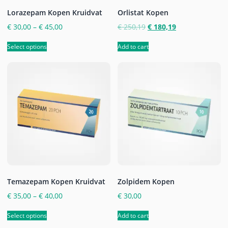
Lorazepam Kopen Kruidvat
Orlistat Kopen
€
30,00
–
€
45,00
€
250,19
€
180,19
Select options
Add to cart
Temazepam Kopen Kruidvat
Zolpidem Kopen
€
35,00
–
€
40,00
€
30,00
Select options
Add to cart