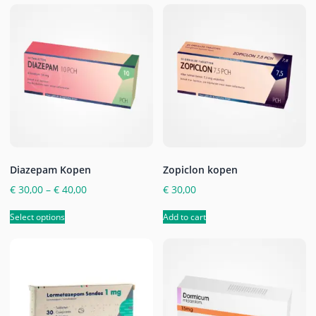
Diazepam Kopen
Zopiclon kopen
€
30,00
–
€
40,00
€
30,00
Select options
Add to cart