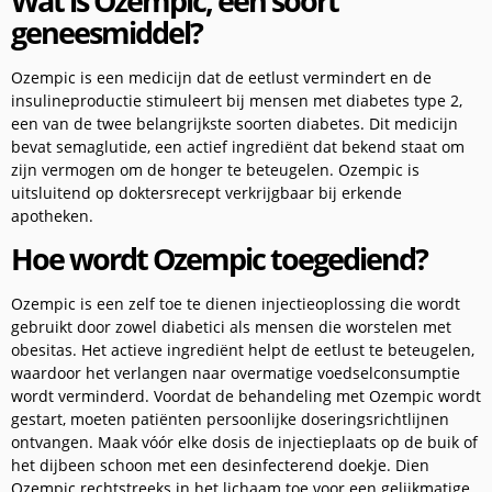
Wat is Ozempic, een soort
geneesmiddel?
Ozempic is een medicijn dat de eetlust vermindert en de
insulineproductie stimuleert bij mensen met diabetes type 2,
een van de twee belangrijkste soorten diabetes. Dit medicijn
bevat semaglutide, een actief ingrediënt dat bekend staat om
zijn vermogen om de honger te beteugelen. Ozempic is
uitsluitend op doktersrecept verkrijgbaar bij erkende
apotheken.
Hoe wordt Ozempic toegediend?
Ozempic is een zelf toe te dienen injectieoplossing die wordt
gebruikt door zowel diabetici als mensen die worstelen met
obesitas. Het actieve ingrediënt helpt de eetlust te beteugelen,
waardoor het verlangen naar overmatige voedselconsumptie
wordt verminderd. Voordat de behandeling met Ozempic wordt
gestart, moeten patiënten persoonlijke doseringsrichtlijnen
ontvangen. Maak vóór elke dosis de injectieplaats op de buik of
het dijbeen schoon met een desinfecterend doekje. Dien
Ozempic rechtstreeks in het lichaam toe voor een gelijkmatige