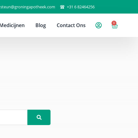
steun@groningapotheek.com
+31 6 82464256
0
Medicijnen
Blog
Contact Ons