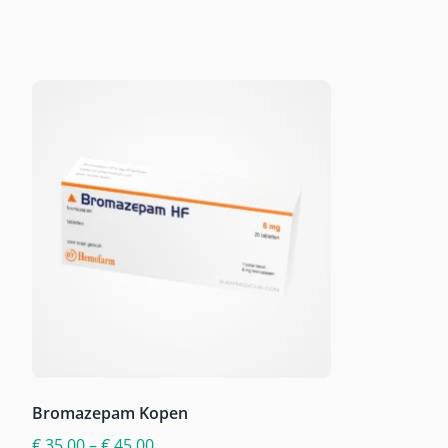
Bromazepam Kopen
€
35,00
–
€
45,00