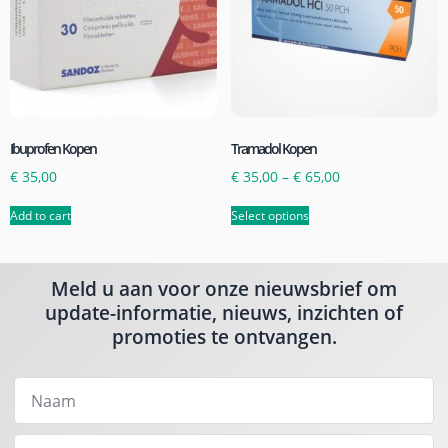
Ibuprofen Kopen
Tramadol Kopen
€
35,00
€
35,00
–
€
65,00
Add to cart
Select options
Meld u aan voor onze nieuwsbrief om
update-informatie, nieuws, inzichten of
promoties te ontvangen.