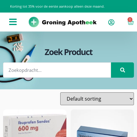
Korting tot 35% voor de eerste aankoop alleen deze maand.
0
Zoek Product