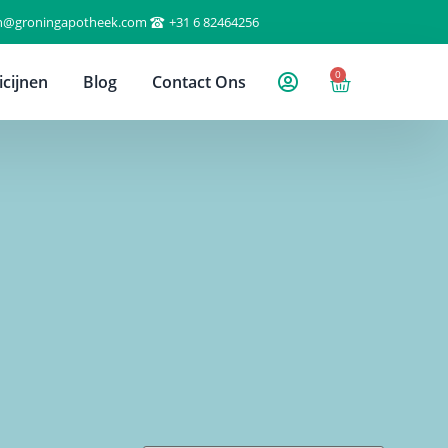
n@groningapotheek.com
+31 6 82464256
0
cijnen
Blog
Contact Ons