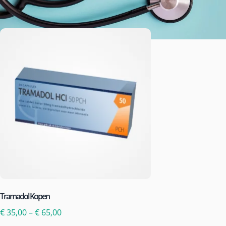
Tramadol Kopen
€
35,00
–
€
65,00