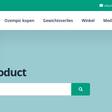
steu
Ozempic kopen
Gewichtsverlies
Winkel
Medi
oduct