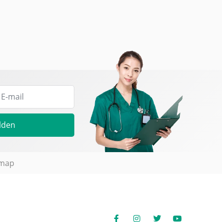
lden
emap