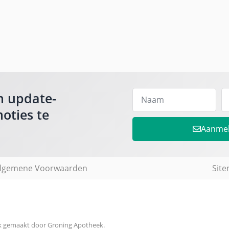
m update-
oties te
Aanme
lgemene Voorwaarden
Sit
jk gemaakt door Groning Apotheek.