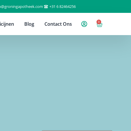
n@groningapotheek.com
+31 6 82464256
0
cijnen
Blog
Contact Ons