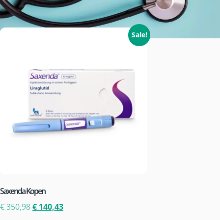
Sale!
Saxenda Kopen
€
350,98
€
140,43