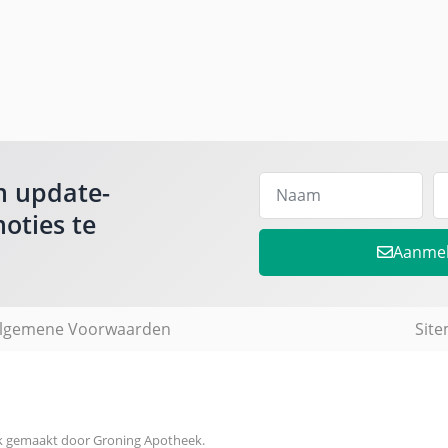
m update-
oties te
Aanme
lgemene Voorwaarden
Sit
jk gemaakt door Groning Apotheek.