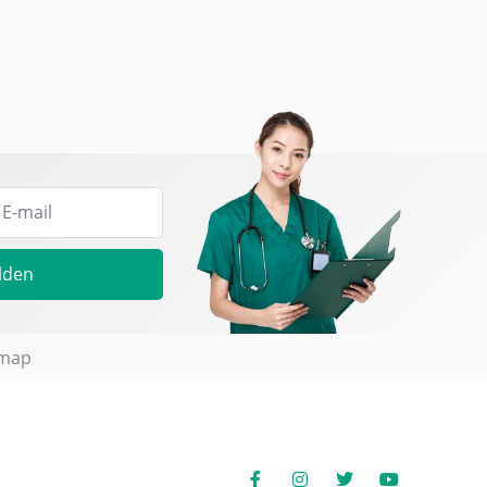
lden
emap