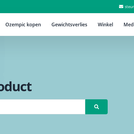
steu
Ozempic kopen
Gewichtsverlies
Winkel
Medi
oduct