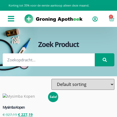
Korting tot 35% voor de eerste aankoop alleen deze maand.
0
Zoek Product
Sale!
Mysimba Kopen
€
327,19
€
227,19