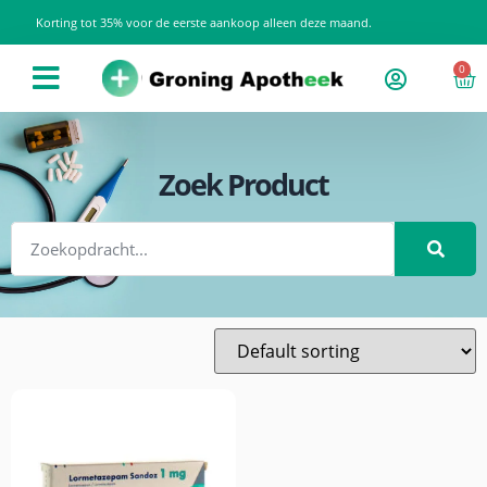
Korting tot 35% voor de eerste aankoop alleen deze maand.
0
Zoek Product