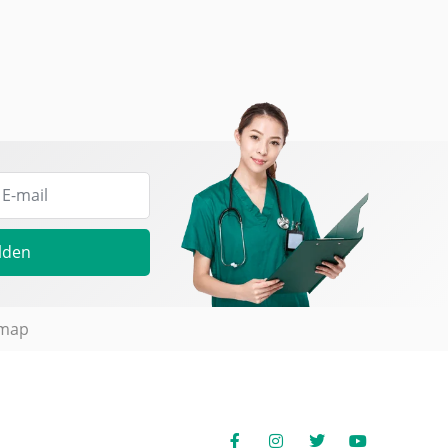
lden
emap