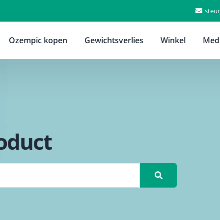
steu
Ozempic kopen
Gewichtsverlies
Winkel
Medi
oduct