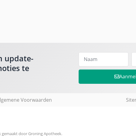
m update-
oties te
Aanme
lgemene Voorwaarden
Sit
jk gemaakt door Groning Apotheek.