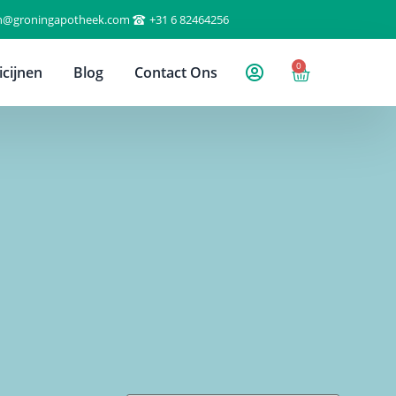
n@groningapotheek.com
+31 6 82464256
0
cijnen
Blog
Contact Ons