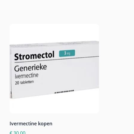
Ivermectine kopen
€
30,00