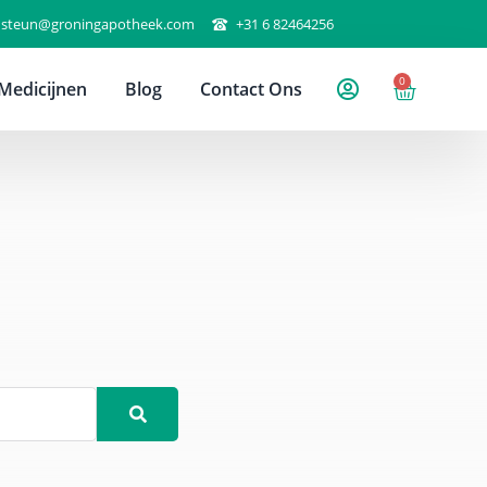
steun@groningapotheek.com
+31 6 82464256
0
Medicijnen
Blog
Contact Ons