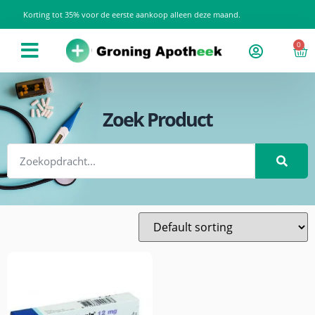
Korting tot 35% voor de eerste aankoop alleen deze maand.
0
Zoek Product