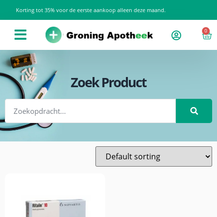
Korting tot 35% voor de eerste aankoop alleen deze maand.
0
Zoek Product