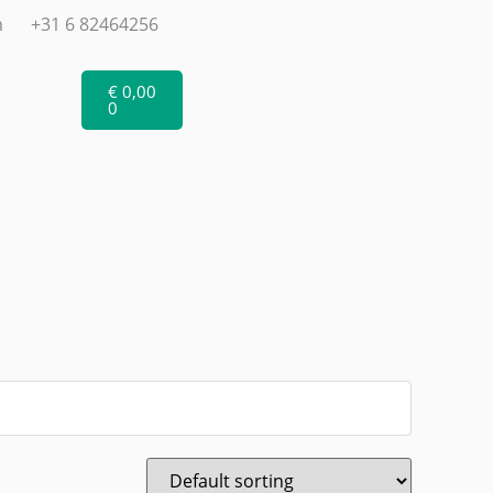
m
+31 6 82464256
€
0,00
0